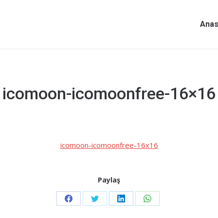
Anas
icomoon-icomoonfree-16×16
icomoon-icomoonfree-16x16
Paylaş
Share
Share
Share
Share