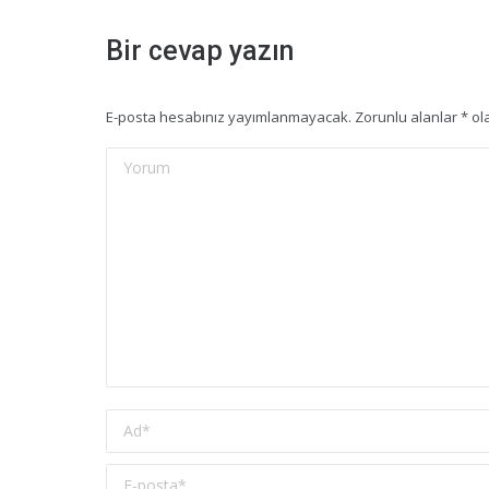
Bir cevap yazın
E-posta hesabınız yayımlanmayacak. Zorunlu alanlar
*
ola
Yorum
Ad *
E-posta *