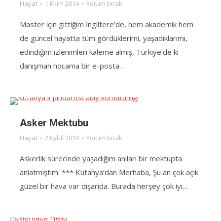
Hayat
1 Ekim 2014
Yorum bırak
Master için gittiğim İngiltere’de, hem akademik hem
de güncel hayatta tüm gördüklerimi, yaşadıklarımı,
edindiğim izlenimleri kaleme almış, Türkiye’de ki
danışman hocama bir e-posta…
Asker Mektubu
Hayat
2 Eylül 2014
Yorum bırak
Askerlik sürecinde yaşadığım anıları bir mektupta
anlatmıştım. *** Kütahya’dan Merhaba, Şu an çok açık
güzel bir hava var dışarıda. Burada herşey çok iyi…